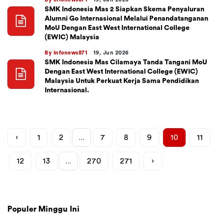
SMK Indonesia Mas 2 Siapkan Skema Penyaluran
Alumni Go Internasional Melalui Penandatanganan
MoU Dengan East West International College
(EWIC) Malaysia
By Infonews871
19, Jun 2026
SMK Indonesia Mas Cilamaya Tanda Tangani MoU
Dengan East West International College (EWIC)
Malaysia Untuk Perkuat Kerja Sama Pendidikan
Internasional.
‹
1
2
...
7
8
9
10
11
12
13
...
270
271
›
Populer Minggu Ini