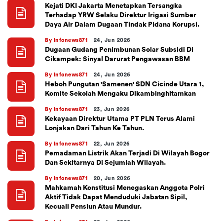
Kejati DKI Jakarta Menetapkan Tersangka
Terhadap YRW Selaku Direktur Irigasi Sumber
Daya Air Dalam Dugaan Tindak Pidana Korupsi.
By Infonews871
24, Jun 2026
​Dugaan Gudang Penimbunan Solar Subsidi Di
Cikampek: Sinyal Darurat Pengawasan BBM
By Infonews871
24, Jun 2026
​Heboh Pungutan 'Samenen' SDN Cicinde Utara 1,
Komite Sekolah Mengaku Dikambinghitamkan
By Infonews871
23, Jun 2026
Kekayaan Direktur Utama PT PLN Terus Alami
Lonjakan Dari Tahun Ke Tahun.
By Infonews871
22, Jun 2026
Pemadaman Listrik Akan Terjadi Di Wilayah Bogor
Dan Sekitarnya Di Sejumlah Wilayah.
By Infonews871
20, Jun 2026
Mahkamah Konstitusi Menegaskan Anggota Polri
Aktif Tidak Dapat Menduduki Jabatan Sipil,
Kecuali Pensiun Atau Mundur.