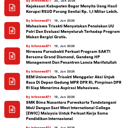
By Infonews871
20, Jun 2026
Kejaksaan Kabupaten Bogor Menyita Uang Hasil
Korupsi RSUD Parung Senilai Rp. 1,1 Miliar Lebih.
By Infonews871
19, Jun 2026
Mahasiswa Trisakti Menyatakan Penolakan UU
Polri Dan Evaluasi Menyeluruh Terhadap Program
Makan Bergizi Gratis.
By Infonews871
19, Jun 2026
Nirwana Purnabakti Perkuat Program SAKTI
Bersama Grand Diamond, Gandeng HP
Management Dan Pesantren Lansia Marifatullah
By Infonews871
19, Jun 2026
BEM Universitas Trisakti Menggelar Aksi Unjuk
Rasa Di Depan Gedung MPR DPR RI, Pimpinan DPR
RI Siap Menerima Aspirasi Mahasiswa.
By Infonews871
19, Jun 2026
SMK Bima Nusantara Purwakarta Tandatangani
MoU Dengan East West International College
(EWIC) Malaysia Untuk Perkuat Kerja Sama
Pendidikan Internasional
By Infonews871
19, Jun 2026