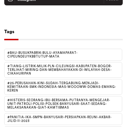
Tiktok
Follow
Tags
#BAU-BUSUKPABRIK-BULU-AYAMAPARAT-
CIPEUNDEUYKBBTUTUP-MATA
#TIANG-LISTRIK-MILIK-PLN-CILEUNGSI-KABUPATEN-BOGOR-
TERLIHAT-MIRING-DAN-MEMBAHAYAKAN-DI-WILAYAH-DESA-
CIKAHURIPAN
#25-PERUSAHAN-KINI-SUDAH-TERGABUNG-MENJADI-
KEMITRAAN-SMK-INDONESIA-MAS-WOOOWW-DOMAS-EMANG-
KEREN
#HISTERIS-SEORANG-IBU-BERSAMA-PUTRANYA-MENGEJAR-
UNIT-PATROLI-POLISI-POLSEK-BANYUSARI-SAAT-SEDANG-
MELAKSANAKAN-GIAT-KAMTIBMAS
#PANITIA-IKA-SMPN-BANYUSARI-PERSIAPKAN-REUNI-AKBAR-
JILID-II-2023