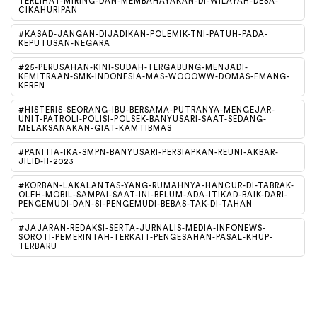
TERLIHAT-MIRING-DAN-MEMBAHAYAKAN-DI-WILAYAH-DESA-
CIKAHURIPAN
#KASAD-JANGAN-DIJADIKAN-POLEMIK-TNI-PATUH-PADA-
KEPUTUSAN-NEGARA
#25-PERUSAHAN-KINI-SUDAH-TERGABUNG-MENJADI-
KEMITRAAN-SMK-INDONESIA-MAS-WOOOWW-DOMAS-EMANG-
KEREN
#HISTERIS-SEORANG-IBU-BERSAMA-PUTRANYA-MENGEJAR-
UNIT-PATROLI-POLISI-POLSEK-BANYUSARI-SAAT-SEDANG-
MELAKSANAKAN-GIAT-KAMTIBMAS
#PANITIA-IKA-SMPN-BANYUSARI-PERSIAPKAN-REUNI-AKBAR-
JILID-II-2023
#KORBAN-LAKALANTAS-YANG-RUMAHNYA-HANCUR-DI-TABRAK-
OLEH-MOBIL-SAMPAI-SAAT-INI-BELUM-ADA-ITIKAD-BAIK-DARI-
PENGEMUDI-DAN-SI-PENGEMUDI-BEBAS-TAK-DI-TAHAN
#JAJARAN-REDAKSI-SERTA-JURNALIS-MEDIA-INFONEWS-
SOROTI-PEMERINTAH-TERKAIT-PENGESAHAN-PASAL-KHUP-
TERBARU