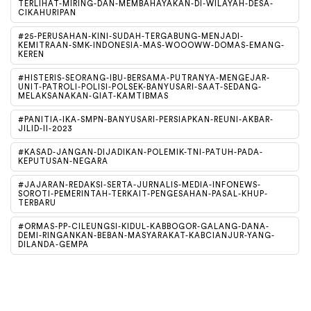
TERLIHAT-MIRING-DAN-MEMBAHAYAKAN-DI-WILAYAH-DESA-
CIKAHURIPAN
#25-PERUSAHAN-KINI-SUDAH-TERGABUNG-MENJADI-
KEMITRAAN-SMK-INDONESIA-MAS-WOOOWW-DOMAS-EMANG-
KEREN
#HISTERIS-SEORANG-IBU-BERSAMA-PUTRANYA-MENGEJAR-
UNIT-PATROLI-POLISI-POLSEK-BANYUSARI-SAAT-SEDANG-
MELAKSANAKAN-GIAT-KAMTIBMAS
#PANITIA-IKA-SMPN-BANYUSARI-PERSIAPKAN-REUNI-AKBAR-
JILID-II-2023
#KASAD-JANGAN-DIJADIKAN-POLEMIK-TNI-PATUH-PADA-
KEPUTUSAN-NEGARA
#JAJARAN-REDAKSI-SERTA-JURNALIS-MEDIA-INFONEWS-
SOROTI-PEMERINTAH-TERKAIT-PENGESAHAN-PASAL-KHUP-
TERBARU
#ORMAS-PP-CILEUNGSI-KIDUL-KABBOGOR-GALANG-DANA-
DEMI-RINGANKAN-BEBAN-MASYARAKAT-KABCIANJUR-YANG-
DILANDA-GEMPA