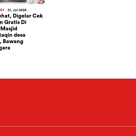
871
31, Jul 2026
ehat, Digelar Cek
 Gratis Di
Masjid
taqin desa
, Bawang
gara