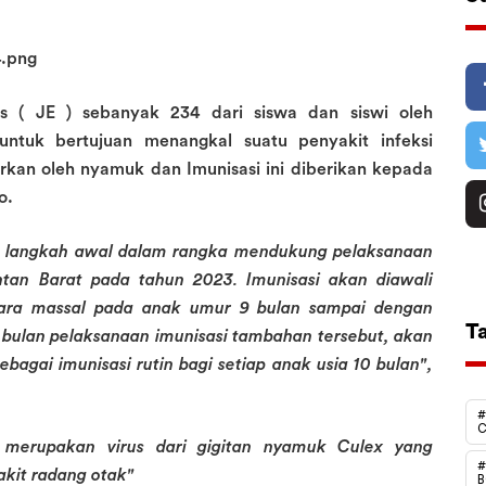
is ( JE ) sebanyak 234 dari siswa dan siswi oleh
 untuk bertujuan menangkal suatu penyakit infeksi
arkan oleh nyamuk dan Imunisasi ini diberikan kepada
to.
an langkah awal dalam rangka mendukung pelaksanaan
ntan Barat pada tahun 2023. Imunisasi akan diawali
cara massal pada anak umur 9 bulan sampai dengan
T
 bulan pelaksanaan imunisasi tambahan tersebut, akan
bagai imunisasi rutin bagi setiap anak usia 10 bulan",
#
C
is merupakan virus dari gigitan nyamuk Culex yang
#
akit radang otak"
B