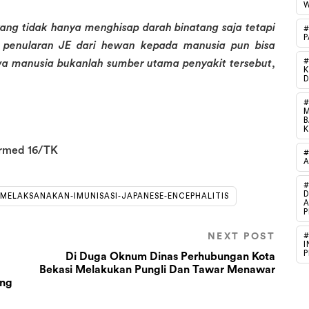
W
ang tidak hanya menghisap darah binatang saja tetapi
#
P
u penularan JE dari hewan kepada manusia pun bisa
#
ahwa manusia bukanlah sumber utama penyakit tersebut
,
#
M
B
armed 16/TK
#
A
D
-MELAKSANAKAN-IMUNISASI-JAPANESE-ENCEPHALITIS
A
P
NEXT POST
#
I
P
Di Duga Oknum Dinas Perhubungan Kota
Bekasi Melakukan Pungli Dan Tawar Menawar
ang