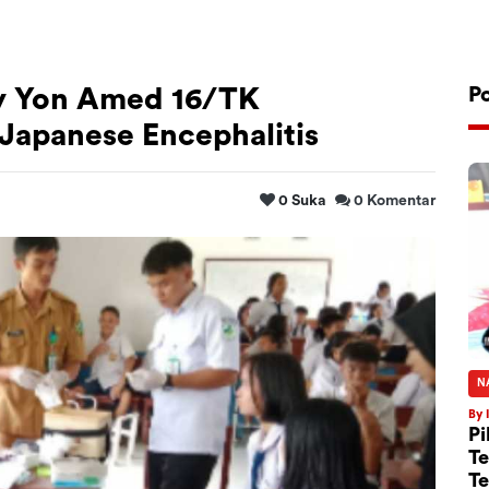
ly Yon Amed 16/TK
P
Japanese Encephalitis
0
Suka
0
Komentar
N
By 
Pi
Te
Te