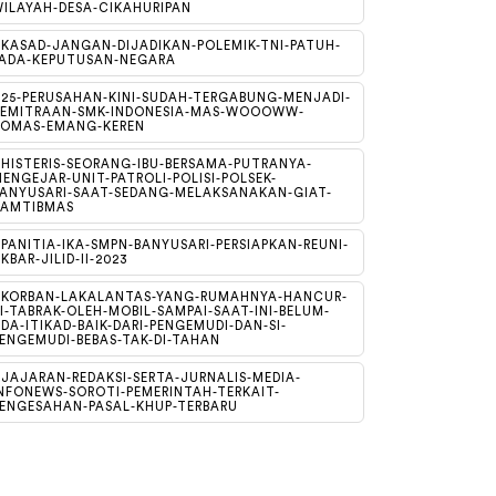
ILAYAH-DESA-CIKAHURIPAN
KASAD-JANGAN-DIJADIKAN-POLEMIK-TNI-PATUH-
ADA-KEPUTUSAN-NEGARA
25-PERUSAHAN-KINI-SUDAH-TERGABUNG-MENJADI-
KEMITRAAN-SMK-INDONESIA-MAS-WOOOWW-
DOMAS-EMANG-KEREN
HISTERIS-SEORANG-IBU-BERSAMA-PUTRANYA-
ENGEJAR-UNIT-PATROLI-POLISI-POLSEK-
ANYUSARI-SAAT-SEDANG-MELAKSANAKAN-GIAT-
KAMTIBMAS
PANITIA-IKA-SMPN-BANYUSARI-PERSIAPKAN-REUNI-
KBAR-JILID-II-2023
#KORBAN-LAKALANTAS-YANG-RUMAHNYA-HANCUR-
I-TABRAK-OLEH-MOBIL-SAMPAI-SAAT-INI-BELUM-
DA-ITIKAD-BAIK-DARI-PENGEMUDI-DAN-SI-
ENGEMUDI-BEBAS-TAK-DI-TAHAN
JAJARAN-REDAKSI-SERTA-JURNALIS-MEDIA-
NFONEWS-SOROTI-PEMERINTAH-TERKAIT-
ENGESAHAN-PASAL-KHUP-TERBARU