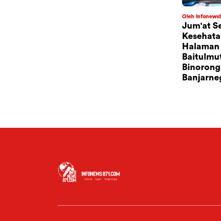
Oleh Infonews
Jum'at S
Kesehatan
Halaman 
Baitulmu
Binorong
Banjarne