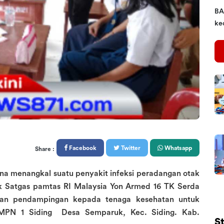
BA
kec
Facebook
Twitter
Whatsapp
Share :
na menangkal suatu penyakit infeksi peradangan otak
uk Satgas pamtas RI Malaysia Yon Armed 16 TK Serda
kan pendampingan kepada tenaga kesehatan untuk
MPN 1 Siding Desa Semparuk, Kec. Siding. Kab.
S