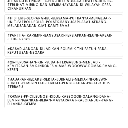
#TIANG-LISTRIK-MILIK-PLN-CILEUNGSI-KABUPATEN-BOGOR-
TERLIHAT-MIRING-DAN-MEMBAHAYAKAN-DI-WILAYAH-DESA-
CIKAHURIPAN
#HISTERIS-SEORANG-IBU-BERSAMA-PUTRANYA-MENGEJAR-
UNIT-PATROLI-POLISI-POLSEK-BANYUSARI-SAAT-SEDANG-
MELAKSANAKAN-GIAT-KAMTIBMAS
#PANITIA-IKA-SMPN-BANYUSARI-PERSIAPKAN-REUNI-AKBAR-
JILID-II-2023
#KASAD-JANGAN-DIJADIKAN-POLEMIK-TNI-PATUH-PADA-
KEPUTUSAN-NEGARA
#25-PERUSAHAN-KINI-SUDAH-TERGABUNG-MENJADI-
KEMITRAAN-SMK-INDONESIA-MAS-WOOOWW-DOMAS-EMANG-
KEREN
#JAJARAN-REDAKSI-SERTA-JURNALIS-MEDIA-INFONEWS-
SOROTI-PEMERINTAH-TERKAIT-PENGESAHAN-PASAL-KHUP-
TERBARU
#ORMAS-PP-CILEUNGSI-KIDUL-KABBOGOR-GALANG-DANA-
DEMI-RINGANKAN-BEBAN-MASYARAKAT-KABCIANJUR-YANG-
DILANDA-GEMPA