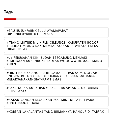
Tags
#BAU-BUSUKPABRIK-BULU-AYAMAPARAT-
CIPEUNDEUYKBBTUTUP-MATA
#TIANG-LISTRIK-MILIK-PLN-CILEUNGSI-KABUPATEN-BOGOR-
TERLIHAT-MIRING-DAN-MEMBAHAYAKAN-DI-WILAYAH-DESA-
CIKAHURIPAN
#25-PERUSAHAN-KINI-SUDAH-TERGABUNG-MENJADI-
KEMITRAAN-SMK-INDONESIA-MAS-WOOOWW-DOMAS-EMANG-
KEREN
#HISTERIS-SEORANG-IBU-BERSAMA-PUTRANYA-MENGEJAR-
UNIT-PATROLI-POLISI-POLSEK-BANYUSARI-SAAT-SEDANG-
MELAKSANAKAN-GIAT-KAMTIBMAS
#PANITIA-IKA-SMPN-BANYUSARI-PERSIAPKAN-REUNI-AKBAR-
JILID-II-2023
#KASAD-JANGAN-DIJADIKAN-POLEMIK-TNI-PATUH-PADA-
KEPUTUSAN-NEGARA
#KORBAN-LAKALANTAS-YANG-RUMAHNYA-HANCUR-DI-TABRAK-