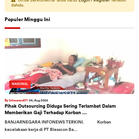
Untuk berkomentar anda harus
Login / Register
terlebih
dahulu.
Populer Minggu Ini
NASIONAL
By Infonews871
04, Aug 2026
Pihak Outsourcing Diduga Sering Terlambat Dalam
Memberikan Gaji Terhadap Korban ...
BANJARNEGARA INFONEWS TERKINI. Korban
kecelakaan kerja di PT Blesscon Ba...