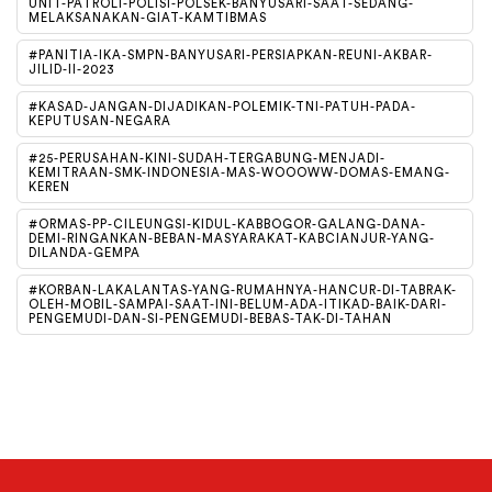
UNIT-PATROLI-POLISI-POLSEK-BANYUSARI-SAAT-SEDANG-
MELAKSANAKAN-GIAT-KAMTIBMAS
#PANITIA-IKA-SMPN-BANYUSARI-PERSIAPKAN-REUNI-AKBAR-
JILID-II-2023
#KASAD-JANGAN-DIJADIKAN-POLEMIK-TNI-PATUH-PADA-
KEPUTUSAN-NEGARA
#25-PERUSAHAN-KINI-SUDAH-TERGABUNG-MENJADI-
KEMITRAAN-SMK-INDONESIA-MAS-WOOOWW-DOMAS-EMANG-
KEREN
#ORMAS-PP-CILEUNGSI-KIDUL-KABBOGOR-GALANG-DANA-
DEMI-RINGANKAN-BEBAN-MASYARAKAT-KABCIANJUR-YANG-
DILANDA-GEMPA
#KORBAN-LAKALANTAS-YANG-RUMAHNYA-HANCUR-DI-TABRAK-
OLEH-MOBIL-SAMPAI-SAAT-INI-BELUM-ADA-ITIKAD-BAIK-DARI-
PENGEMUDI-DAN-SI-PENGEMUDI-BEBAS-TAK-DI-TAHAN