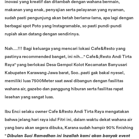
inovasi yang kreatif dan ditambah dengan wahana bermain,
makanan yang enak, penyajian serta pelayanan yang nyaman,
sudah pasti pengunjung akan betah berlama-lama, apa lagi dengan
berbagai spot Poto yang Instagramable, so pasti pundi-pundi
rupiah akan datang dengan sendirinya.
Nah....!!! Bagi keluarga yang mencari lokasi Cafe&Resto yang
pastinya recommended banget, ini nih..." Cafe&;Resto Andi Tirta
Raya" yang berlokasi Desa Gempol Kolot Kecamatan Banyusari
Kabupaten Karawang Jawa barat, Soo..pasti gak bakal nyesel,
memiliki luas 7500Meter saat awal dibangun dengan fasilitas
wahana air, gazebo dan panggung hiburan serta fasilitas rapat
lesehan yang sangat luas.
Ibu Enci selaku owner Cafe &Resto Andi Tirta Raya mengatakan
bahwa jelang hari raya idul Fitri ini, dalam waktu dekat wahana air
yang baru akan segera dibuka, Karana sudah hampir 90% finishing
"
Dibulan Suci Ramadhan ini Inzallah kami akan banyak event