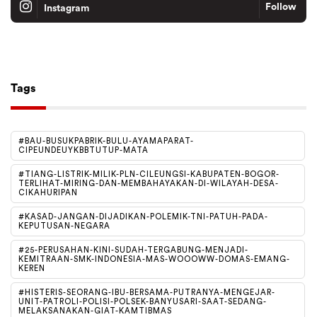
Follow
Instagram
Tiktok
Follow
Tags
#BAU-BUSUKPABRIK-BULU-AYAMAPARAT-
CIPEUNDEUYKBBTUTUP-MATA
#TIANG-LISTRIK-MILIK-PLN-CILEUNGSI-KABUPATEN-BOGOR-
TERLIHAT-MIRING-DAN-MEMBAHAYAKAN-DI-WILAYAH-DESA-
CIKAHURIPAN
#KASAD-JANGAN-DIJADIKAN-POLEMIK-TNI-PATUH-PADA-
KEPUTUSAN-NEGARA
#25-PERUSAHAN-KINI-SUDAH-TERGABUNG-MENJADI-
KEMITRAAN-SMK-INDONESIA-MAS-WOOOWW-DOMAS-EMANG-
KEREN
#HISTERIS-SEORANG-IBU-BERSAMA-PUTRANYA-MENGEJAR-
UNIT-PATROLI-POLISI-POLSEK-BANYUSARI-SAAT-SEDANG-
MELAKSANAKAN-GIAT-KAMTIBMAS