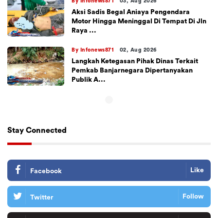
By Infonews871
03, Aug 2026
Aksi Sadis Begal Aniaya Pengendara
Motor Hingga Meninggal Di Tempat Di Jln
Raya ...
By Infonews871
02, Aug 2026
Langkah Ketegasan Pihak Dinas Terkait
Pemkab Banjarnegara Dipertanyakan
Publik A...
Stay Connected
Like
Facebook
Follow
Twitter