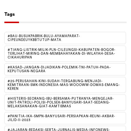
Tags
#BAU-BUSUKPABRIK-BULU-AYAMAPARAT-
CIPEUNDEUYKBBTUTUP-MATA
#TIANG-LISTRIK-MILIK-PLN-CILEUNGSI-KABUPATEN-BOGOR-
TERLIHAT-MIRING-DAN-MEMBAHAYAKAN-DI-WILAYAH-DESA-
CIKAHURIPAN
#KASAD-JANGAN-DIJADIKAN-POLEMIK-TNI-PATUH-PADA-
KEPUTUSAN-NEGARA
#25-PERUSAHAN-KINI-SUDAH-TERGABUNG-MENJADI-
KEMITRAAN-SMK-INDONESIA-MAS-WOOOWW-DOMAS-EMANG-
KEREN
#HISTERIS-SEORANG-IBU-BERSAMA-PUTRANYA-MENGEJAR-
UNIT-PATROLI-POLISI-POLSEK-BANYUSARI-SAAT-SEDANG-
MELAKSANAKAN-GIAT-KAMTIBMAS
#PANITIA-IKA-SMPN-BANYUSARI-PERSIAPKAN-REUNI-AKBAR-
JILID-II-2023
#JAJARAN-REDAKSI-SERTA-JURNALIS-MEDIA-INFONEWS-