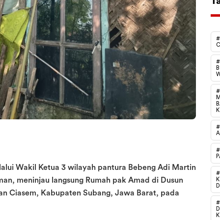
T
#
C
#
B
W
#
M
B
#
A
#
P
alui Wakil Ketua 3 wilayah pantura Bebeng Adi Martin
#
sman, meninjau langsung Rumah pak Amad di Dusun
tan Ciasem, Kabupaten Subang, Jawa Barat, pada
#
D
K