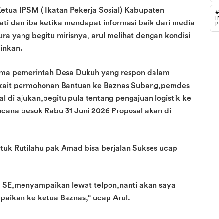
etua IPSM ( Ikatan Pekerja Sosial) Kabupaten
#
I
ti dan iba ketika mendapat informasi baik dari media
P
ra yang begitu mirisnya, arul melihat dengan kondisi
inkan.
ama pemerintah Desa Dukuh yang respon dalam
kait permohonan Bantuan ke Baznas Subang,pemdes
di ajukan,begitu pula tentang pengajuan logistik ke
ncana besok Rabu 31 Juni 2026 Proposal akan di
uk Rutilahu pak Amad bisa berjalan Sukses ucap
 SE,menyampaikan lewat telpon,nanti akan saya
aikan ke ketua Baznas," ucap Arul.