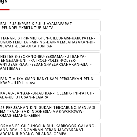
ags
BAU-BUSUKPABRIK-BULU-AYAMAPARAT-
IPEUNDEUYKBBTUTUP-MATA
TIANG-LISTRIK-MILIK-PLN-CILEUNGSI-KABUPATEN-
OGOR-TERLIHAT-MIRING-DAN-MEMBAHAYAKAN-DI-
ILAYAH-DESA-CIKAHURIPAN
HISTERIS-SEORANG-IBU-BERSAMA-PUTRANYA-
ENGEJAR-UNIT-PATROLI-POLISI-POLSEK-
ANYUSARI-SAAT-SEDANG-MELAKSANAKAN-GIAT-
KAMTIBMAS
PANITIA-IKA-SMPN-BANYUSARI-PERSIAPKAN-REUNI-
KBAR-JILID-II-2023
KASAD-JANGAN-DIJADIKAN-POLEMIK-TNI-PATUH-
ADA-KEPUTUSAN-NEGARA
25-PERUSAHAN-KINI-SUDAH-TERGABUNG-MENJADI-
KEMITRAAN-SMK-INDONESIA-MAS-WOOOWW-
DOMAS-EMANG-KEREN
ORMAS-PP-CILEUNGSI-KIDUL-KABBOGOR-GALANG-
ANA-DEMI-RINGANKAN-BEBAN-MASYARAKAT-
ABCIANJUR-YANG-DILANDA-GEMPA