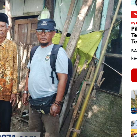
N
By 
Pi
Te
Te
BA
kec