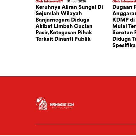
ug 2026
Oleh Infonews871
31, Jul 2026
Oleh Infonews
r Sebut,
Keruhnya Aliran Sungai Di
Dugaan 
Rp. 1,6
Sejumlah Wilayah
Anggara
ampai Rp.
Banjarnegara Diduga
KDMP di 
e Vendor,
Akibat Limbah Cucian
Mulai Te
.
Pasir,Ketegasan Pihak
Sorotan P
Terkait Dinanti Publik
Diduga T
Spesifika