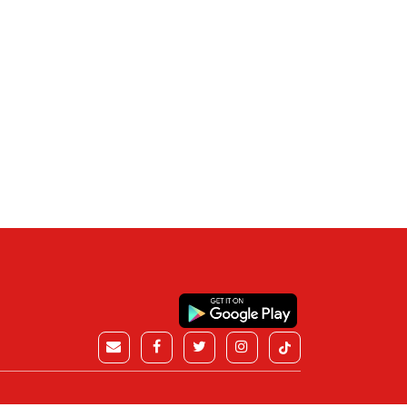
h Infonews871
29, Jul 2026
Oleh Infonews871
04, Aug 2026
baikan Keselamatan
Guru Besar Unair Sebut,
rja, Proyek Drainase
Anggaran KDMP Rp. 1,6
PR Karawang Senilai
Milliar, Cuma Sampai Rp.
189 Juta Tuai Kritik LSM
700-800 Juta Ke Vendor,
Sisanya Kemana.