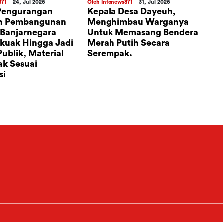
871
24, Jul 2026
Oleh Infonews871
31, Jul 2026
Ole
Pengurangan
Kepala Desa Dayeuh,
​A
n Pembangunan
Menghimbau Warganya
Ke
Banjarnegara
Untuk Memasang Bendera
PU
rkuak Hingga Jadi
Merah Putih Secara
Rp
ublik, Material
Serempak.
ak Sesuai
si