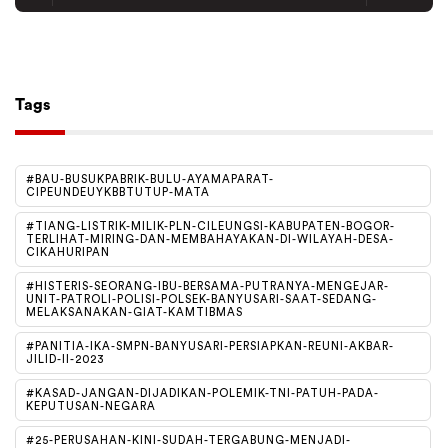
Tiktok
Follow
Tags
#BAU-BUSUKPABRIK-BULU-AYAMAPARAT-
CIPEUNDEUYKBBTUTUP-MATA
#TIANG-LISTRIK-MILIK-PLN-CILEUNGSI-KABUPATEN-BOGOR-
TERLIHAT-MIRING-DAN-MEMBAHAYAKAN-DI-WILAYAH-DESA-
CIKAHURIPAN
#HISTERIS-SEORANG-IBU-BERSAMA-PUTRANYA-MENGEJAR-
UNIT-PATROLI-POLISI-POLSEK-BANYUSARI-SAAT-SEDANG-
MELAKSANAKAN-GIAT-KAMTIBMAS
#PANITIA-IKA-SMPN-BANYUSARI-PERSIAPKAN-REUNI-AKBAR-
JILID-II-2023
#KASAD-JANGAN-DIJADIKAN-POLEMIK-TNI-PATUH-PADA-
KEPUTUSAN-NEGARA
#25-PERUSAHAN-KINI-SUDAH-TERGABUNG-MENJADI-