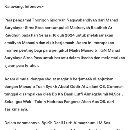
Karawang, Infonews -
Para pengamal Thoriqoh Qodryah Naqsyabandiyah dari Mahad
Suryalaya - Sirna Rasa berkumpul di Madrosyah Raudhoh Ar
Raudhoh pada hari Selasa, 16 Juli 2024 untuk melaksanakan
amaliyah Manaqib dan zikir berjamaah. Acara ini merupakan
momen penting bagi para pengikut Majlis Manaqib TQN Mahad
Suryalaya Sirna Rasa untuk bersatu dalam ibadah dan melestarikan
ajaran para leluhur.
Acara dimulai dengan sholat maghrib berjamaah dilanjutkan
dengan Manaqib Tuan Syekh Abdul Qodir Al Jailani QS. Ceramah
tunggal disampaikan oleh Bp Kh Danil Lutfi Almaqzhumii M.Sos.,
Sekaligus Wakil Talqin Hadratus Pangersa Abah Aos QS. dari
Tasikmalaya.
Dalam ceramahnya, Bp Kh Danil Lutfi Almaqzhumii M.Sos.