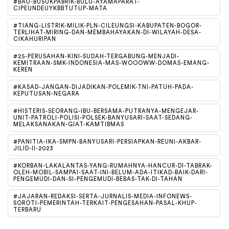
#BAU-BUSUKPABRIK-BULU-AYAMAPARAT-
CIPEUNDEUYKBBTUTUP-MATA
#TIANG-LISTRIK-MILIK-PLN-CILEUNGSI-KABUPATEN-BOGOR-
TERLIHAT-MIRING-DAN-MEMBAHAYAKAN-DI-WILAYAH-DESA-
CIKAHURIPAN
#25-PERUSAHAN-KINI-SUDAH-TERGABUNG-MENJADI-
KEMITRAAN-SMK-INDONESIA-MAS-WOOOWW-DOMAS-EMANG-
KEREN
#KASAD-JANGAN-DIJADIKAN-POLEMIK-TNI-PATUH-PADA-
KEPUTUSAN-NEGARA
#HISTERIS-SEORANG-IBU-BERSAMA-PUTRANYA-MENGEJAR-
UNIT-PATROLI-POLISI-POLSEK-BANYUSARI-SAAT-SEDANG-
MELAKSANAKAN-GIAT-KAMTIBMAS
#PANITIA-IKA-SMPN-BANYUSARI-PERSIAPKAN-REUNI-AKBAR-
JILID-II-2023
#KORBAN-LAKALANTAS-YANG-RUMAHNYA-HANCUR-DI-TABRAK-
OLEH-MOBIL-SAMPAI-SAAT-INI-BELUM-ADA-ITIKAD-BAIK-DARI-
PENGEMUDI-DAN-SI-PENGEMUDI-BEBAS-TAK-DI-TAHAN
#JAJARAN-REDAKSI-SERTA-JURNALIS-MEDIA-INFONEWS-
SOROTI-PEMERINTAH-TERKAIT-PENGESAHAN-PASAL-KHUP-
TERBARU