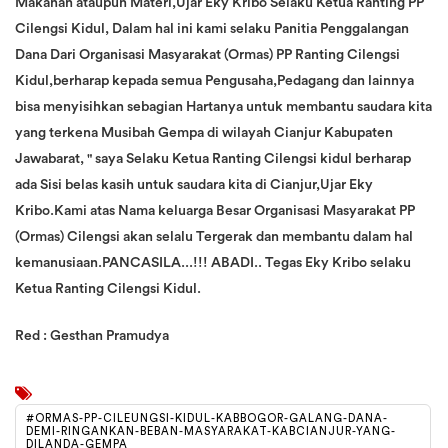
Makanan ataupun Materi,Ujar Eky Kribo Selaku Ketua Ranting PP
Cilengsi Kidul, Dalam hal ini kami selaku Panitia Penggalangan
Dana Dari Organisasi Masyarakat (Ormas) PP Ranting Cilengsi
Kidul,berharap kepada semua Pengusaha,Pedagang dan lainnya
bisa menyisihkan sebagian Hartanya untuk membantu saudara kita
yang terkena Musibah Gempa di wilayah Cianjur Kabupaten
Jawabarat, " saya Selaku Ketua Ranting Cilengsi kidul berharap
ada Sisi belas kasih untuk saudara kita di Cianjur,Ujar Eky
Kribo.Kami atas Nama keluarga Besar Organisasi Masyarakat PP
(Ormas) Cilengsi akan selalu Tergerak dan membantu dalam hal
kemanusiaan.PANCASILA...!!! ABADI.. Tegas Eky Kribo selaku
Ketua Ranting Cilengsi Kidul.
Red : Gesthan Pramudya
#ORMAS-PP-CILEUNGSI-KIDUL-KABBOGOR-GALANG-DANA-
DEMI-RINGANKAN-BEBAN-MASYARAKAT-KABCIANJUR-YANG-
DILANDA-GEMPA