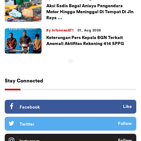
Aksi Sadis Begal Aniaya Pengendara
Motor Hingga Meninggal Di Tempat Di Jln
Raya ...
By Infonews871
01, Aug 2026
Keterangan Pers Kepala BGN Terkait
Anomali Aktifitas Rekening 414 SPPG
Stay Connected
Like
Facebook
Follow
Twitter
Follow