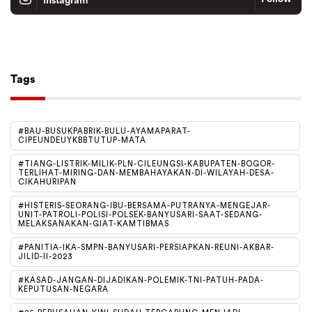
Instagram
Tiktok
Follow
Tags
#BAU-BUSUKPABRIK-BULU-AYAMAPARAT-
CIPEUNDEUYKBBTUTUP-MATA
#TIANG-LISTRIK-MILIK-PLN-CILEUNGSI-KABUPATEN-BOGOR-
TERLIHAT-MIRING-DAN-MEMBAHAYAKAN-DI-WILAYAH-DESA-
CIKAHURIPAN
#HISTERIS-SEORANG-IBU-BERSAMA-PUTRANYA-MENGEJAR-
UNIT-PATROLI-POLISI-POLSEK-BANYUSARI-SAAT-SEDANG-
MELAKSANAKAN-GIAT-KAMTIBMAS
#PANITIA-IKA-SMPN-BANYUSARI-PERSIAPKAN-REUNI-AKBAR-
JILID-II-2023
#KASAD-JANGAN-DIJADIKAN-POLEMIK-TNI-PATUH-PADA-
KEPUTUSAN-NEGARA