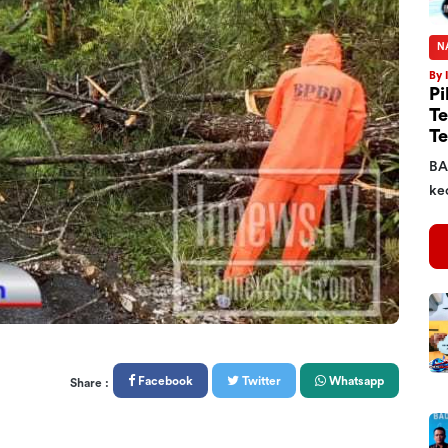
N
By 
Pi
Te
Te
BA
kec
Facebook
Twitter
Whatsapp
Share :