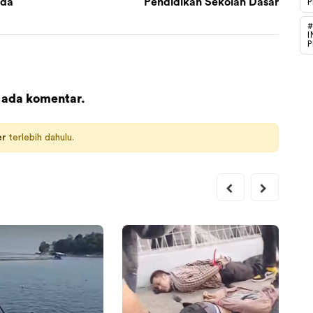
nda
Pendidikan Sekolah Dasar
P
#
I
P
 ada komentar.
er
terlebih dahulu.