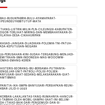
ags
BAU-BUSUKPABRIK-BULU-AYAMAPARAT-
IPEUNDEUYKBBTUTUP-MATA
TIANG-LISTRIK-MILIK-PLN-CILEUNGSI-KABUPATEN-
OGOR-TERLIHAT-MIRING-DAN-MEMBAHAYAKAN-DI-
ILAYAH-DESA-CIKAHURIPAN
KASAD-JANGAN-DIJADIKAN-POLEMIK-TNI-PATUH-
ADA-KEPUTUSAN-NEGARA
25-PERUSAHAN-KINI-SUDAH-TERGABUNG-MENJADI-
KEMITRAAN-SMK-INDONESIA-MAS-WOOOWW-
DOMAS-EMANG-KEREN
HISTERIS-SEORANG-IBU-BERSAMA-PUTRANYA-
ENGEJAR-UNIT-PATROLI-POLISI-POLSEK-
ANYUSARI-SAAT-SEDANG-MELAKSANAKAN-GIAT-
KAMTIBMAS
PANITIA-IKA-SMPN-BANYUSARI-PERSIAPKAN-REUNI-
KBAR-JILID-II-2023
#KORBAN-LAKALANTAS-YANG-RUMAHNYA-HANCUR-
I-TABRAK-OLEH-MOBIL-SAMPAI-SAAT-INI-BELUM-
DA-ITIKAD-BAIK-DARI-PENGEMUDI-DAN-SI-