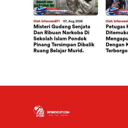
ug 2026
Oleh Infonews871
07, Aug 2026
Oleh Infonews
Usia 70
Misteri Gudang Senjata
Petugas
a Dikamar
Dan Ribuan Narkoba Di
Ditemuk
rangtritis
Sekolah Islam Pondok
Mengapu
Dengan
Pinang Tersimpan Dibalik
Dengan 
.
Ruang Belajar Murid.
Terborgo