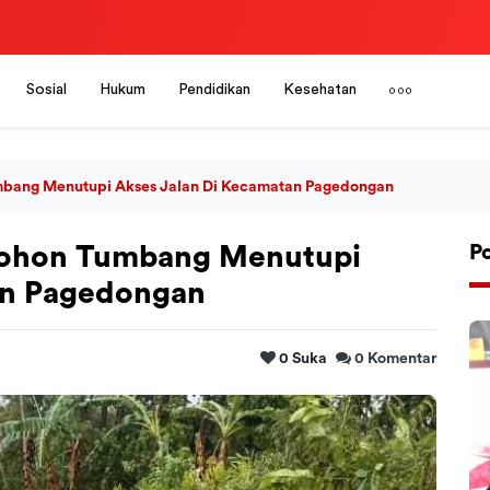
Sosial
Hukum
Pendidikan
Kesehatan
mbang Menutupi Akses Jalan Di Kecamatan Pagedongan
Pohon Tumbang Menutupi
P
an Pagedongan
0
Suka
0
Komentar