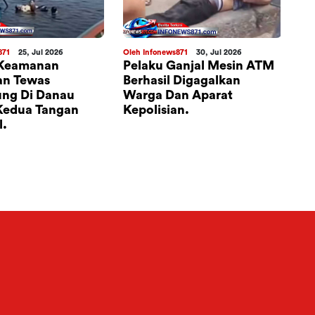
871
25, Jul 2026
Oleh Infonews871
30, Jul 2026
Ole
 Keamanan
Pelaku Ganjal Mesin ATM
Di
an Tewas
Berhasil Digagalkan
Se
ng Di Danau
Warga Dan Aparat
Da
Kedua Tangan
Kepolisian.
Di
l.
D
Bo