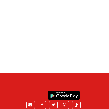
h Infonews871
07, Aug 2026
Oleh Infonews871
02, Aug 2026
duga Keracunan MBG,
Seorang Kakek Usia 70
banyak 25 Orang Siswa
Meninggal Dunia Dikama
n Guru SDN Ciherang
Hotel Daerah Parangtritis
larikan Ke Puskesmas
Saat Berduaan Dengan
ramaga Kabupaten
Seorang Wanita.
gor.