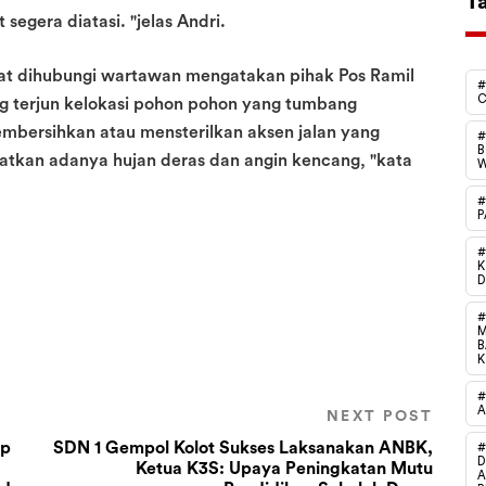
T
segera diatasi. "jelas Andri.
aat dihubungi wartawan mengatakan pihak Pos Ramil
#
C
g terjun kelokasi pohon pohon yang tumbang
bersihkan atau mensterilkan aksen jalan yang
#
B
atkan adanya hujan deras dan angin kencang, "kata
W
#
P
#
#
M
B
#
A
NEXT POST
ap
SDN 1 Gempol Kolot Sukses Laksanakan ANBK,
D
Ketua K3S: Upaya Peningkatan Mutu
A