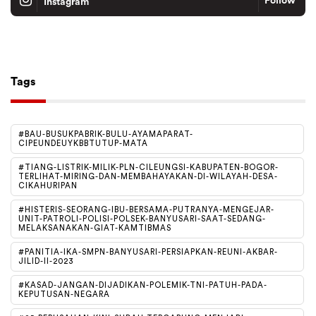
Follow
Instagram
Tiktok
Follow
Tags
#BAU-BUSUKPABRIK-BULU-AYAMAPARAT-
CIPEUNDEUYKBBTUTUP-MATA
#TIANG-LISTRIK-MILIK-PLN-CILEUNGSI-KABUPATEN-BOGOR-
TERLIHAT-MIRING-DAN-MEMBAHAYAKAN-DI-WILAYAH-DESA-
CIKAHURIPAN
#HISTERIS-SEORANG-IBU-BERSAMA-PUTRANYA-MENGEJAR-
UNIT-PATROLI-POLISI-POLSEK-BANYUSARI-SAAT-SEDANG-
MELAKSANAKAN-GIAT-KAMTIBMAS
#PANITIA-IKA-SMPN-BANYUSARI-PERSIAPKAN-REUNI-AKBAR-
JILID-II-2023
#KASAD-JANGAN-DIJADIKAN-POLEMIK-TNI-PATUH-PADA-
KEPUTUSAN-NEGARA