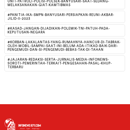
UNIT-PATROLI-POLISI-POLSEK-BANYUSARI-SAAT-SEDANG-
MELAKSANAKAN-GIAT-KAMTIBMAS
#PANITIA-IKA-SMPN-BANYUSARI-PERSIAPKAN-REUNI-AKBAR-
JILID-II-2023
#KASAD-JANGAN-DIJADIKAN-POLEMIK-TNI-PATUH-PADA-
KEPUTUSAN-NEGARA
#KORBAN-LAKALANTAS-YANG-RUMAHNYA-HANCUR-DI-TABRAK-
OLEH-MOBIL-SAMPAI-SAAT-INI-BELUM-ADA-ITIKAD-BAIK-DARI-
PENGEMUDI-DAN-SI-PENGEMUDI-BEBAS-TAK-DI-TAHAN
#JAJARAN-REDAKSI-SERTA-JURNALIS-MEDIA-INFONEWS-
SOROTI-PEMERINTAH-TERKAIT-PENGESAHAN-PASAL-KHUP-
TERBARU