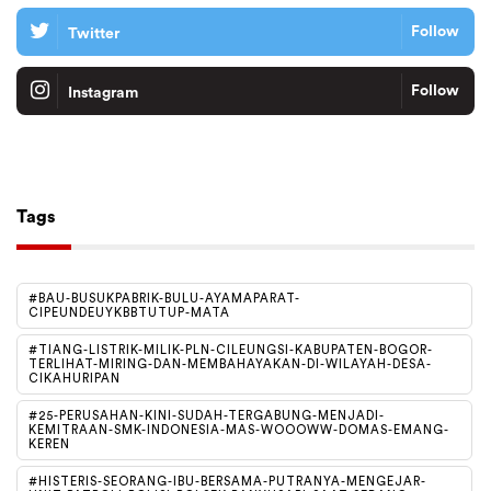
Follow
Twitter
Follow
Instagram
Tiktok
Follow
Tags
#BAU-BUSUKPABRIK-BULU-AYAMAPARAT-
CIPEUNDEUYKBBTUTUP-MATA
#TIANG-LISTRIK-MILIK-PLN-CILEUNGSI-KABUPATEN-BOGOR-
TERLIHAT-MIRING-DAN-MEMBAHAYAKAN-DI-WILAYAH-DESA-
CIKAHURIPAN
#25-PERUSAHAN-KINI-SUDAH-TERGABUNG-MENJADI-
KEMITRAAN-SMK-INDONESIA-MAS-WOOOWW-DOMAS-EMANG-
KEREN
#HISTERIS-SEORANG-IBU-BERSAMA-PUTRANYA-MENGEJAR-