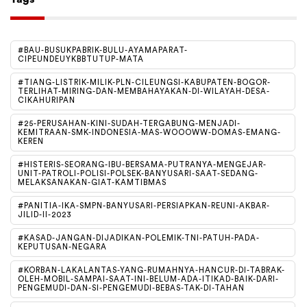
#BAU-BUSUKPABRIK-BULU-AYAMAPARAT-
CIPEUNDEUYKBBTUTUP-MATA
#TIANG-LISTRIK-MILIK-PLN-CILEUNGSI-KABUPATEN-BOGOR-
TERLIHAT-MIRING-DAN-MEMBAHAYAKAN-DI-WILAYAH-DESA-
CIKAHURIPAN
#25-PERUSAHAN-KINI-SUDAH-TERGABUNG-MENJADI-
KEMITRAAN-SMK-INDONESIA-MAS-WOOOWW-DOMAS-EMANG-
KEREN
#HISTERIS-SEORANG-IBU-BERSAMA-PUTRANYA-MENGEJAR-
UNIT-PATROLI-POLISI-POLSEK-BANYUSARI-SAAT-SEDANG-
MELAKSANAKAN-GIAT-KAMTIBMAS
#PANITIA-IKA-SMPN-BANYUSARI-PERSIAPKAN-REUNI-AKBAR-
JILID-II-2023
#KASAD-JANGAN-DIJADIKAN-POLEMIK-TNI-PATUH-PADA-
KEPUTUSAN-NEGARA
#KORBAN-LAKALANTAS-YANG-RUMAHNYA-HANCUR-DI-TABRAK-
OLEH-MOBIL-SAMPAI-SAAT-INI-BELUM-ADA-ITIKAD-BAIK-DARI-
PENGEMUDI-DAN-SI-PENGEMUDI-BEBAS-TAK-DI-TAHAN