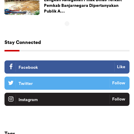
Langkah Ketegasan Pihak Dinas Terkait
Pemkab Banjarnegara Dipertanyakan
Publik A...
Stay Connected
Like
Facebook
Follow
Twitter
Follow
Instagram
Tiktok
Follow
Tags