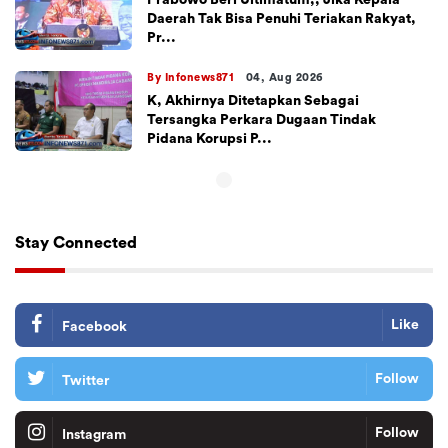
Daerah Tak Bisa Penuhi Teriakan Rakyat,
Pr...
By Infonews871
04, Aug 2026
K, Akhirnya Ditetapkan Sebagai
Tersangka Perkara Dugaan Tindak
Pidana Korupsi P...
Stay Connected
Like
Facebook
Follow
Twitter
Follow
Instagram