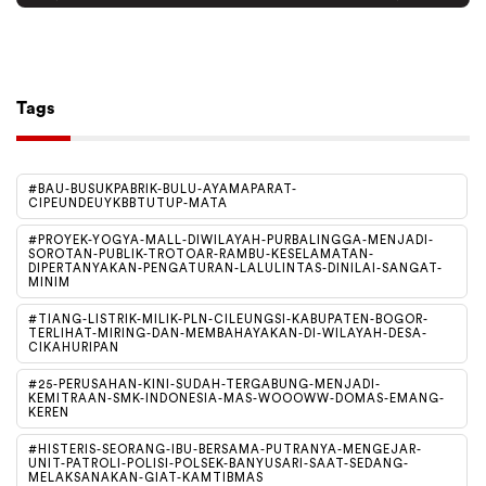
Tiktok
Follow
Tags
#BAU-BUSUKPABRIK-BULU-AYAMAPARAT-
CIPEUNDEUYKBBTUTUP-MATA
#PROYEK-YOGYA-MALL-DIWILAYAH-PURBALINGGA-MENJADI-
SOROTAN-PUBLIK-TROTOAR-RAMBU-KESELAMATAN-
DIPERTANYAKAN-PENGATURAN-LALULINTAS-DINILAI-SANGAT-
MINIM
#TIANG-LISTRIK-MILIK-PLN-CILEUNGSI-KABUPATEN-BOGOR-
TERLIHAT-MIRING-DAN-MEMBAHAYAKAN-DI-WILAYAH-DESA-
CIKAHURIPAN
#25-PERUSAHAN-KINI-SUDAH-TERGABUNG-MENJADI-
KEMITRAAN-SMK-INDONESIA-MAS-WOOOWW-DOMAS-EMANG-
KEREN
#HISTERIS-SEORANG-IBU-BERSAMA-PUTRANYA-MENGEJAR-
UNIT-PATROLI-POLISI-POLSEK-BANYUSARI-SAAT-SEDANG-
MELAKSANAKAN-GIAT-KAMTIBMAS