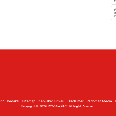
P
#
I
P
rir
Redaksi
Sitemap
Kebijakan Privasi
Disclaimer
Pedoman Media
Infonews871
Copyright © 2026
. All Right Reserved.