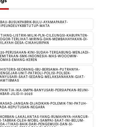
ags
BAU-BUSUKPABRIK-BULU-AYAMAPARAT-
IPEUNDEUYKBBTUTUP-MATA
TIANG-LISTRIK-MILIK-PLN-CILEUNGSI-KABUPATEN-
OGOR-TERLIHAT-MIRING-DAN-MEMBAHAYAKAN-DI-
ILAYAH-DESA-CIKAHURIPAN
25-PERUSAHAN-KINI-SUDAH-TERGABUNG-MENJADI-
KEMITRAAN-SMK-INDONESIA-MAS-WOOOWW-
DOMAS-EMANG-KEREN
HISTERIS-SEORANG-IBU-BERSAMA-PUTRANYA-
ENGEJAR-UNIT-PATROLI-POLISI-POLSEK-
ANYUSARI-SAAT-SEDANG-MELAKSANAKAN-GIAT-
KAMTIBMAS
PANITIA-IKA-SMPN-BANYUSARI-PERSIAPKAN-REUNI-
KBAR-JILID-II-2023
KASAD-JANGAN-DIJADIKAN-POLEMIK-TNI-PATUH-
ADA-KEPUTUSAN-NEGARA
#KORBAN-LAKALANTAS-YANG-RUMAHNYA-HANCUR-
I-TABRAK-OLEH-MOBIL-SAMPAI-SAAT-INI-BELUM-
DA-ITIKAD-BAIK-DARI-PENGEMUDI-DAN-SI-