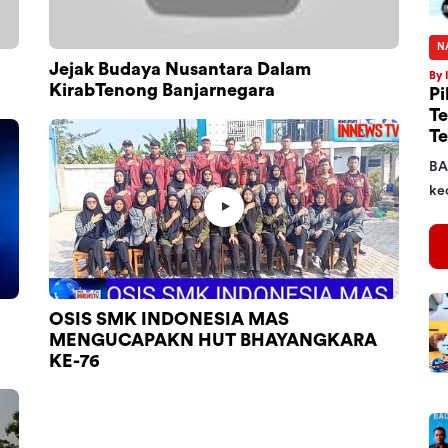
N
Jejak Budaya Nusantara Dalam
By 
KirabTenong Banjarnegara
Pi
Te
Te
BA
kec
OSIS SMK INDONESIA MAS
MENGUCAPAKN HUT BHAYANGKARA
KE-76