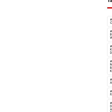
T
#
C
#
B
W
#
#
M
B
#
A
#
P
D
A