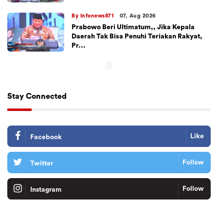
By Infonews871
07, Aug 2026
Prabowo Beri Ultimatum,, Jika Kepala
Daerah Tak Bisa Penuhi Teriakan Rakyat,
Pr...
Stay Connected
Like
Facebook
Follow
Twitter
Follow
Instagram
Tiktok
Follow