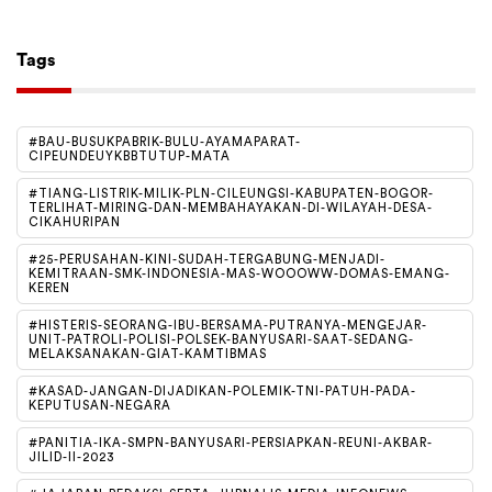
Tags
#BAU-BUSUKPABRIK-BULU-AYAMAPARAT-
CIPEUNDEUYKBBTUTUP-MATA
#TIANG-LISTRIK-MILIK-PLN-CILEUNGSI-KABUPATEN-BOGOR-
TERLIHAT-MIRING-DAN-MEMBAHAYAKAN-DI-WILAYAH-DESA-
CIKAHURIPAN
#25-PERUSAHAN-KINI-SUDAH-TERGABUNG-MENJADI-
KEMITRAAN-SMK-INDONESIA-MAS-WOOOWW-DOMAS-EMANG-
KEREN
#HISTERIS-SEORANG-IBU-BERSAMA-PUTRANYA-MENGEJAR-
UNIT-PATROLI-POLISI-POLSEK-BANYUSARI-SAAT-SEDANG-
MELAKSANAKAN-GIAT-KAMTIBMAS
#KASAD-JANGAN-DIJADIKAN-POLEMIK-TNI-PATUH-PADA-
KEPUTUSAN-NEGARA
#PANITIA-IKA-SMPN-BANYUSARI-PERSIAPKAN-REUNI-AKBAR-
JILID-II-2023