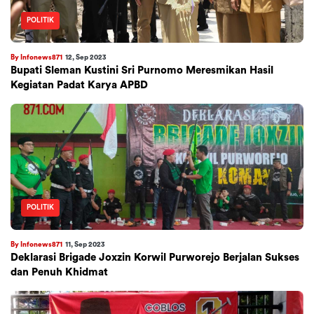
POLITIK
By Infonews871
12, Sep 2023
Bupati Sleman Kustini Sri Purnomo Meresmikan Hasil
Kegiatan Padat Karya APBD
POLITIK
By Infonews871
11, Sep 2023
Deklarasi Brigade Joxzin Korwil Purworejo Berjalan Sukses
dan Penuh Khidmat