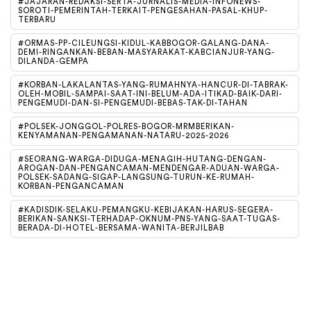
#JAJARAN-REDAKSI-SERTA-JURNALIS-MEDIA-INFONEWS-
SOROTI-PEMERINTAH-TERKAIT-PENGESAHAN-PASAL-KHUP-
TERBARU
#ORMAS-PP-CILEUNGSI-KIDUL-KABBOGOR-GALANG-DANA-
DEMI-RINGANKAN-BEBAN-MASYARAKAT-KABCIANJUR-YANG-
DILANDA-GEMPA
#KORBAN-LAKALANTAS-YANG-RUMAHNYA-HANCUR-DI-TABRAK-
OLEH-MOBIL-SAMPAI-SAAT-INI-BELUM-ADA-ITIKAD-BAIK-DARI-
PENGEMUDI-DAN-SI-PENGEMUDI-BEBAS-TAK-DI-TAHAN
#POLSEK-JONGGOL-POLRES-BOGOR-MRMBERIKAN-
KENYAMANAN-PENGAMANAN-NATARU-2025-2026
#SEORANG-WARGA-DIDUGA-MENAGIH-HUTANG-DENGAN-
AROGAN-DAN-PENGANCAMAN-MENDENGAR-ADUAN-WARGA-
POLSEK-SADANG-SIGAP-LANGSUNG-TURUN-KE-RUMAH-
KORBAN-PENGANCAMAN
#KADISDIK-SELAKU-PEMANGKU-KEBIJAKAN-HARUS-SEGERA-
BERIKAN-SANKSI-TERHADAP-OKNUM-PNS-YANG-SAAT-TUGAS-
BERADA-DI-HOTEL-BERSAMA-WANITA-BERJILBAB