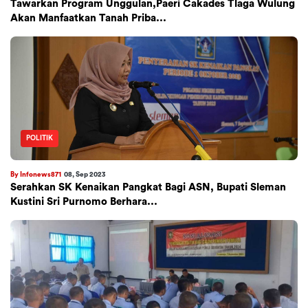
Tawarkan Program Unggulan,Paeri Cakades Tlaga Wulung
Akan Manfaatkan Tanah Priba...
POLITIK
By Infonews871
08, Sep 2023
Serahkan SK Kenaikan Pangkat Bagi ASN, Bupati Sleman
Kustini Sri Purnomo Berhara...