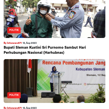
POLITIK
By Infonews871
13, Sep 2023
Bupati Sleman Kustini Sri Purnomo Sambut Hari
Perhubungan Nasional (Harhubnas)
POLITIK
By Infonews871
13, Sep 2023