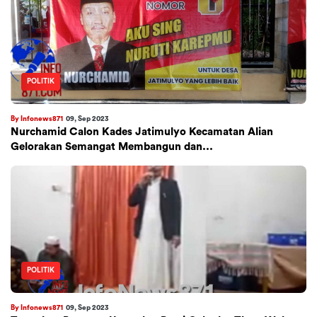
POLITIK
By Infonews871
09, Sep 2023
Nurchamid Calon Kades Jatimulyo Kecamatan Alian
Gelorakan Semangat Membangun dan...
POLITIK
By Infonews871
09, Sep 2023