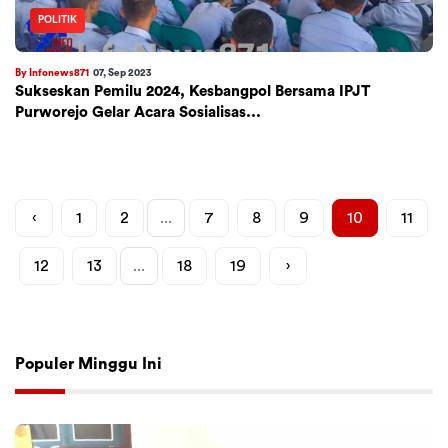
POLITIK
By Infonews871
07, Sep 2023
Sukseskan Pemilu 2024, Kesbangpol Bersama IPJT
Purworejo Gelar Acara Sosialisas...
‹
1
2
...
7
8
9
10
11
12
13
...
18
19
›
Populer Minggu Ini