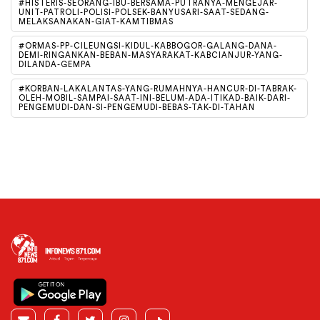
#HISTERIS-SEORANG-IBU-BERSAMA-PUTRANYA-MENGEJAR-
UNIT-PATROLI-POLISI-POLSEK-BANYUSARI-SAAT-SEDANG-
MELAKSANAKAN-GIAT-KAMTIBMAS
#ORMAS-PP-CILEUNGSI-KIDUL-KABBOGOR-GALANG-DANA-
DEMI-RINGANKAN-BEBAN-MASYARAKAT-KABCIANJUR-YANG-
DILANDA-GEMPA
#KORBAN-LAKALANTAS-YANG-RUMAHNYA-HANCUR-DI-TABRAK-
OLEH-MOBIL-SAMPAI-SAAT-INI-BELUM-ADA-ITIKAD-BAIK-DARI-
PENGEMUDI-DAN-SI-PENGEMUDI-BEBAS-TAK-DI-TAHAN