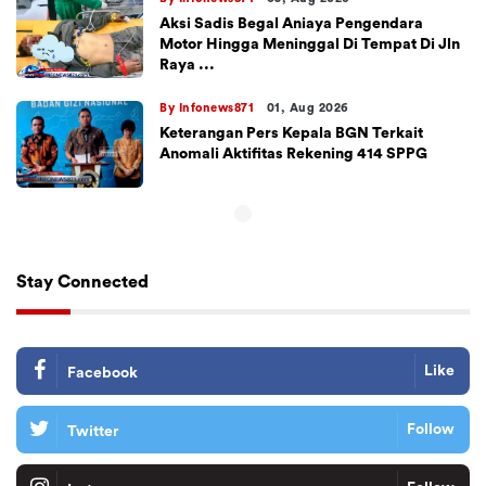
Aksi Sadis Begal Aniaya Pengendara
Motor Hingga Meninggal Di Tempat Di Jln
Raya ...
By Infonews871
01, Aug 2026
Keterangan Pers Kepala BGN Terkait
Anomali Aktifitas Rekening 414 SPPG
Stay Connected
Like
Facebook
Follow
Twitter