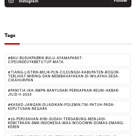
Follow
Instagram
Tiktok
Follow
Tags
#BAU-BUSUKPABRIK-BULU-AYAMAPARAT-
CIPEUNDEUYKBBTUTUP-MATA
#TIANG-LISTRIK-MILIK-PLN-CILEUNGSI-KABUPATEN-BOGOR-
TERLIHAT-MIRING-DAN-MEMBAHAYAKAN-DI-WILAYAH-DESA-
CIKAHURIPAN
#PANITIA-IKA-SMPN-BANYUSARI-PERSIAPKAN-REUNI-AKBAR-
JILID-II-2023
#KASAD-JANGAN-DIJADIKAN-POLEMIK-TNI-PATUH-PADA-
KEPUTUSAN-NEGARA
#25-PERUSAHAN-KINI-SUDAH-TERGABUNG-MENJADI-
KEMITRAAN-SMK-INDONESIA-MAS-WOOOWW-DOMAS-EMANG-
KEREN