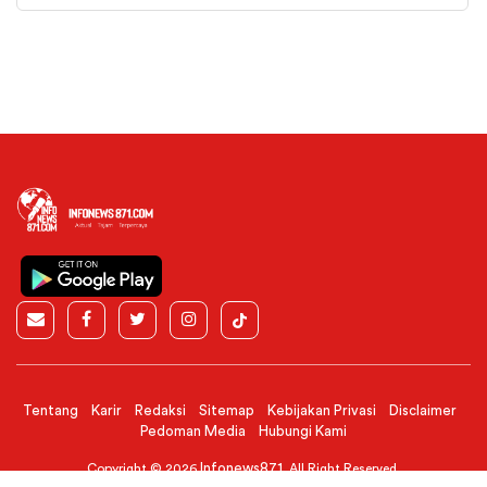
Tentang
Karir
Redaksi
Sitemap
Kebijakan Privasi
Disclaimer
Pedoman Media
Hubungi Kami
Infonews871
Copyright © 2026
. All Right Reserved.