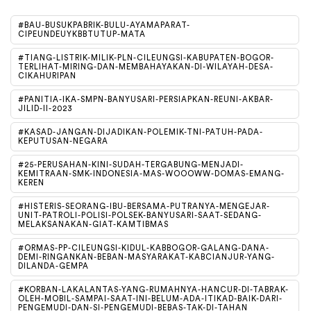
#BAU-BUSUKPABRIK-BULU-AYAMAPARAT-
CIPEUNDEUYKBBTUTUP-MATA
#TIANG-LISTRIK-MILIK-PLN-CILEUNGSI-KABUPATEN-BOGOR-
TERLIHAT-MIRING-DAN-MEMBAHAYAKAN-DI-WILAYAH-DESA-
CIKAHURIPAN
#PANITIA-IKA-SMPN-BANYUSARI-PERSIAPKAN-REUNI-AKBAR-
JILID-II-2023
#KASAD-JANGAN-DIJADIKAN-POLEMIK-TNI-PATUH-PADA-
KEPUTUSAN-NEGARA
#25-PERUSAHAN-KINI-SUDAH-TERGABUNG-MENJADI-
KEMITRAAN-SMK-INDONESIA-MAS-WOOOWW-DOMAS-EMANG-
KEREN
#HISTERIS-SEORANG-IBU-BERSAMA-PUTRANYA-MENGEJAR-
UNIT-PATROLI-POLISI-POLSEK-BANYUSARI-SAAT-SEDANG-
MELAKSANAKAN-GIAT-KAMTIBMAS
#ORMAS-PP-CILEUNGSI-KIDUL-KABBOGOR-GALANG-DANA-
DEMI-RINGANKAN-BEBAN-MASYARAKAT-KABCIANJUR-YANG-
DILANDA-GEMPA
#KORBAN-LAKALANTAS-YANG-RUMAHNYA-HANCUR-DI-TABRAK-
OLEH-MOBIL-SAMPAI-SAAT-INI-BELUM-ADA-ITIKAD-BAIK-DARI-
PENGEMUDI-DAN-SI-PENGEMUDI-BEBAS-TAK-DI-TAHAN