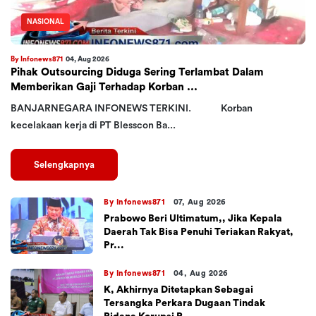
NASIONAL
By Infonews871
04, Aug 2026
Pihak Outsourcing Diduga Sering Terlambat Dalam
Memberikan Gaji Terhadap Korban ...
BANJARNEGARA INFONEWS TERKINI. Korban
kecelakaan kerja di PT Blesscon Ba...
Selengkapnya
By Infonews871
07, Aug 2026
Prabowo Beri Ultimatum,, Jika Kepala
Daerah Tak Bisa Penuhi Teriakan Rakyat,
Pr...
By Infonews871
04, Aug 2026
K, Akhirnya Ditetapkan Sebagai
Tersangka Perkara Dugaan Tindak