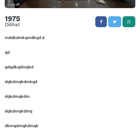
1975
Dilihat
mddkdmkqmdkqd d
qd
qdqdkqdmqkd
dqkdmqkdmkqd
dqkdmqkdm
dqkdmqkdmq
dkmqdmqkdmqk