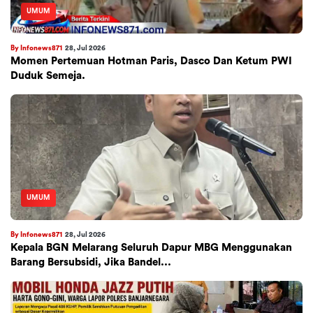
UMUM
By Infonews871
28, Jul 2026
Momen Pertemuan Hotman Paris, Dasco Dan Ketum PWI
Duduk Semeja.
UMUM
By Infonews871
28, Jul 2026
Kepala BGN Melarang Seluruh Dapur MBG Menggunakan
Barang Bersubsidi, Jika Bandel...