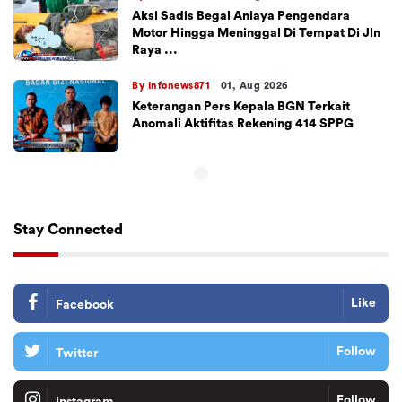
Aksi Sadis Begal Aniaya Pengendara
Motor Hingga Meninggal Di Tempat Di Jln
Raya ...
By Infonews871
01, Aug 2026
Keterangan Pers Kepala BGN Terkait
Anomali Aktifitas Rekening 414 SPPG
Stay Connected
Like
Facebook
Follow
Twitter
Follow