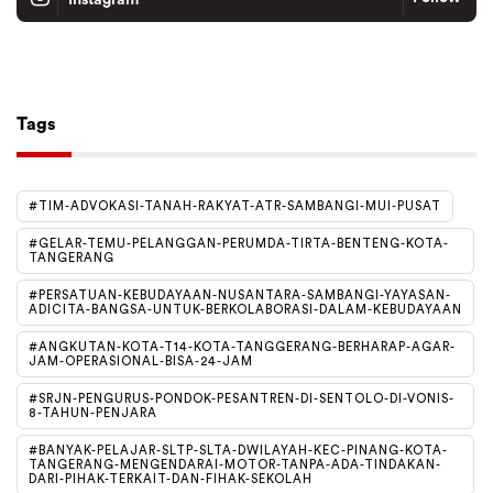
Instagram
Tiktok
Follow
Tags
#TIM-ADVOKASI-TANAH-RAKYAT-ATR-SAMBANGI-MUI-PUSAT
#GELAR-TEMU-PELANGGAN-PERUMDA-TIRTA-BENTENG-KOTA-
TANGERANG
#PERSATUAN-KEBUDAYAAN-NUSANTARA-SAMBANGI-YAYASAN-
ADICITA-BANGSA-UNTUK-BERKOLABORASI-DALAM-KEBUDAYAAN
#ANGKUTAN-KOTA-T14-KOTA-TANGGERANG-BERHARAP-AGAR-
JAM-OPERASIONAL-BISA-24-JAM
#SRJN-PENGURUS-PONDOK-PESANTREN-DI-SENTOLO-DI-VONIS-
8-TAHUN-PENJARA
#BANYAK-PELAJAR-SLTP-SLTA-DWILAYAH-KEC-PINANG-KOTA-
TANGERANG-MENGENDARAI-MOTOR-TANPA-ADA-TINDAKAN-
DARI-PIHAK-TERKAIT-DAN-FIHAK-SEKOLAH