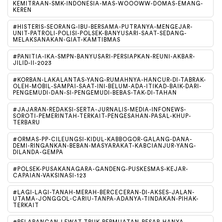
KEMITRAAN-SMK-INDONESIA-MAS-WOOOWW-DOMAS-EMANG-
KEREN
#HISTERIS-SEORANG-IBU-BERSAMA-PUTRANYA-MENGEJAR-
UNIT-PATROLI-POLISI-POLSEK-BANYUSARI-SAAT-SEDANG-
MELAKSANAKAN-GIAT-KAMTIBMAS
#PANITIA-IKA-SMPN-BANYUSARI-PERSIAPKAN-REUNI-AKBAR-
JILID-II-2023
#KORBAN-LAKALANTAS-YANG-RUMAHNYA-HANCUR-DI-TABRAK-
OLEH-MOBIL-SAMPAI-SAAT-INI-BELUM-ADA-ITIKAD-BAIK-DARI-
PENGEMUDI-DAN-SI-PENGEMUDI-BEBAS-TAK-DI-TAHAN
#JAJARAN-REDAKSI-SERTA-JURNALIS-MEDIA-INFONEWS-
SOROTI-PEMERINTAH-TERKAIT-PENGESAHAN-PASAL-KHUP-
TERBARU
#ORMAS-PP-CILEUNGSI-KIDUL-KABBOGOR-GALANG-DANA-
DEMI-RINGANKAN-BEBAN-MASYARAKAT-KABCIANJUR-YANG-
DILANDA-GEMPA
#POLSEK-PUSAKANAGARA-GANDENG-PUSKESMAS-KEJAR-
CAPAIAN-VAKSINASI-123
#LAGI-LAGI-TANAH-MERAH-BERCECERAN-DI-AKSES-JALAN-
UTAMA-JONGGOL-CARIU-TANPA-ADANYA-TINDAKAN-PIHAK-
TERKAIT