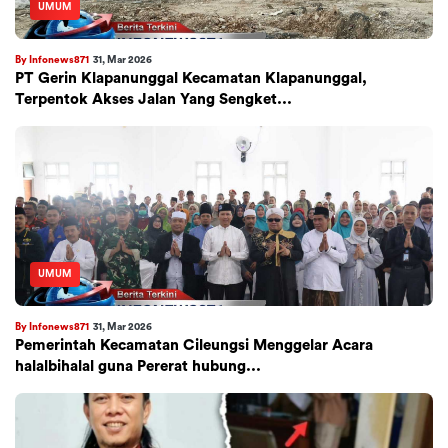
UMUM
By Infonews871
31, Mar 2026
PT Gerin Klapanunggal Kecamatan Klapanunggal,
Terpentok Akses Jalan Yang Sengket...
UMUM
By Infonews871
31, Mar 2026
Pemerintah Kecamatan Cileungsi Menggelar Acara
halalbihalal guna Pererat hubung...