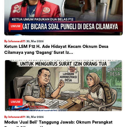
UMUM
By Infonews871
30, Mar 2026
​Ketum LSM F12 H. Ade Hidayat Kecam Oknum Desa
Cilamaya yang 'Dagang' Surat Iz...
UMUM
By Infonews871
30, Mar 2026
​Modus ‘Jual Beli’ Tanggung Jawab: Oknum Perangkat