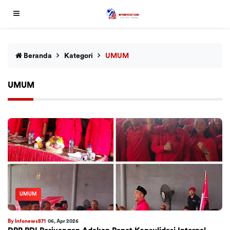
Beranda
Kategori
UMUM
UMUM
UMUM
By Infonews871
06, Apr 2026