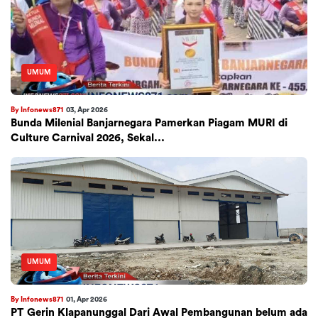
UMUM
By Infonews871
03, Apr 2026
Bunda Milenial Banjarnegara Pamerkan Piagam MURI di
Culture Carnival 2026, Sekal...
UMUM
By Infonews871
01, Apr 2026
PT Gerin Klapanunggal Dari Awal Pembangunan belum ada