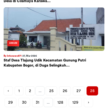
Desa di Cilamaya Karawa...
UMUM
By Infonews871
27, Mar 2026
Staf Desa Tlajung Udik Kecamatan Gunung Putri
Kabupaten Bogor, di Duga Selingkuh...
‹
1
2
...
25
26
27
28
29
30
31
...
128
129
›