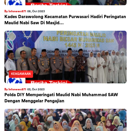
By Infonews871
08, Oct 2023
Kades Darawolong Kecamatan Purwasari Hadiri Peringatan
Maulid Nabi Saw Di Masjid...
KEAGAMAAN
By Infonews871
03, Oct 2023
Polda DIY Memperingati Maulid Nabi Muhammad SAW
Dengan Menggelar Pengajian