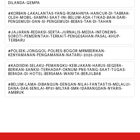
DILANDA-GEMPA
#KORBAN-LAKALANTAS-YANG-RUMAHNYA-HANCUR-DI-TABRAK-
OLEH-MOBIL-SAMPAI-SAAT-INI-BELUM-ADA-ITIKAD-BAIK-DARI-
PENGEMUDI-DAN-SI-PENGEMUDI-BEBAS-TAK-DI-TAHAN
#JAJARAN-REDAKSI-SERTA-JURNALIS-MEDIA-INFONEWS-
SOROTI-PEMERINTAH-TERKAIT-PENGESAHAN-PASAL-KHUP-
TERBARU
#POLSEK-JONGGOL-POLRES-BOGOR-MRMBERIKAN-
KENYAMANAN-PENGAMANAN-NATARU-2025-2026
#KADISDIK-SELAKU-PEMANGKU-KEBIJAKAN-HARUS-SEGERA-
BERIKAN-SANKSI-TERHADAP-OKNUM-PNS-YANG-SAAT-TUGAS-
BERADA-DI-HOTEL-BERSAMA-WANITA-BERJILBAB
#BELUM-LAMA-DIBANGUN-DENGAN-NILAI-FANTASTIS-MELALUI-
DANA-DAK-SENILAI-RP51-MILYAR-SMK-1DARANGDAN-NYARIS-
AMBRUK