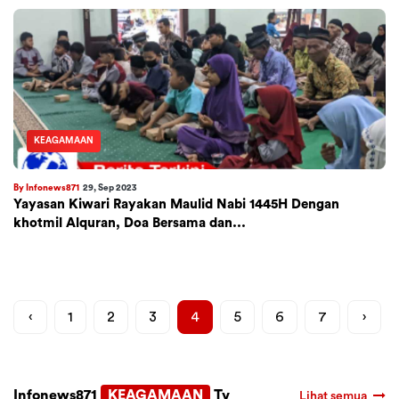
KEAGAMAAN
By Infonews871
29, Sep 2023
Yayasan Kiwari Rayakan Maulid Nabi 1445H Dengan
khotmil Alquran, Doa Bersama dan...
‹
1
2
3
4
5
6
7
›
Infonews871
KEAGAMAAN
Tv
Lihat semua