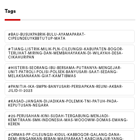
Tags
#BAU-BUSUKPABRIK-BULU-AYAMAPARAT-
CIPEUNDEUYKBBTUTUP-MATA
#TIANG-LISTRIK-MILIK-PLN-CILEUNGSI-KABUPATEN-BOGOR-
TERLIHAT-MIRING-DAN-MEMBAHAYAKAN-DI-WILAYAH-DESA-
CIKAHURIPAN
#HISTERIS-SEORANG-IBU-BERSAMA-PUTRANYA-MENGEJAR-
UNIT-PATROLI-POLISI-POLSEK-BANYUSARI-SAAT-SEDANG-
MELAKSANAKAN-GIAT-KAMTIBMAS
#PANITIA-IKA-SMPN-BANYUSARI-PERSIAPKAN-REUNI-AKBAR-
JILID-II-2023
#KASAD-JANGAN-DIJADIKAN-POLEMIK-TNI-PATUH-PADA-
KEPUTUSAN-NEGARA
#25-PERUSAHAN-KINI-SUDAH-TERGABUNG-MENJADI-
KEMITRAAN-SMK-INDONESIA-MAS-WOOOWW-DOMAS-EMANG-
KEREN
#ORMAS-PP-CILEUNGSI-KIDUL-KABBOGOR-GALANG-DANA-
DEMI-RINGANKAN-BEBAN-MASYARAKAT-KABCIANJUR-YANG-