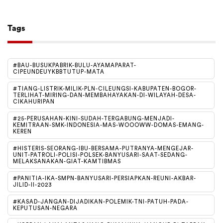
Tags
#BAU-BUSUKPABRIK-BULU-AYAMAPARAT-
CIPEUNDEUYKBBTUTUP-MATA
#TIANG-LISTRIK-MILIK-PLN-CILEUNGSI-KABUPATEN-BOGOR-
TERLIHAT-MIRING-DAN-MEMBAHAYAKAN-DI-WILAYAH-DESA-
CIKAHURIPAN
#25-PERUSAHAN-KINI-SUDAH-TERGABUNG-MENJADI-
KEMITRAAN-SMK-INDONESIA-MAS-WOOOWW-DOMAS-EMANG-
KEREN
#HISTERIS-SEORANG-IBU-BERSAMA-PUTRANYA-MENGEJAR-
UNIT-PATROLI-POLISI-POLSEK-BANYUSARI-SAAT-SEDANG-
MELAKSANAKAN-GIAT-KAMTIBMAS
#PANITIA-IKA-SMPN-BANYUSARI-PERSIAPKAN-REUNI-AKBAR-
JILID-II-2023
#KASAD-JANGAN-DIJADIKAN-POLEMIK-TNI-PATUH-PADA-
KEPUTUSAN-NEGARA