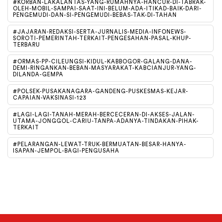
#KORBAN-LAKALANTAS-YANG-RUMAHNYA-HANCUR-DI-TABRAK-
OLEH-MOBIL-SAMPAI-SAAT-INI-BELUM-ADA-ITIKAD-BAIK-DARI-
PENGEMUDI-DAN-SI-PENGEMUDI-BEBAS-TAK-DI-TAHAN
#JAJARAN-REDAKSI-SERTA-JURNALIS-MEDIA-INFONEWS-
SOROTI-PEMERINTAH-TERKAIT-PENGESAHAN-PASAL-KHUP-
TERBARU
#ORMAS-PP-CILEUNGSI-KIDUL-KABBOGOR-GALANG-DANA-
DEMI-RINGANKAN-BEBAN-MASYARAKAT-KABCIANJUR-YANG-
DILANDA-GEMPA
#POLSEK-PUSAKANAGARA-GANDENG-PUSKESMAS-KEJAR-
CAPAIAN-VAKSINASI-123
#LAGI-LAGI-TANAH-MERAH-BERCECERAN-DI-AKSES-JALAN-
UTAMA-JONGGOL-CARIU-TANPA-ADANYA-TINDAKAN-PIHAK-
TERKAIT
#PELARANGAN-LEWAT-TRUK-BERMUATAN-BESAR-HANYA-
ISAPAN-JEMPOL-BAGI-PENGUSAHA