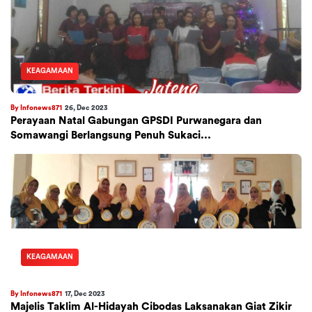
KEAGAMAAN
By Infonews871
26, Dec 2023
Perayaan Natal Gabungan GPSDI Purwanegara dan
Somawangi Berlangsung Penuh Sukaci...
KEAGAMAAN
By Infonews871
17, Dec 2023
Majelis Taklim Al-Hidayah Cibodas Laksanakan Giat Zikir