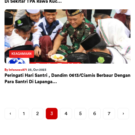
Di Sekitar TPA Rawa Kuc...
KEAGAMAAN
By Infonews871
25, Oct 2023
Peringati Hari Santri , Dandim 0613/Ciamis Berbaur Dengan
Para Santri Di Lapanga...
‹
1
2
3
4
5
6
7
›