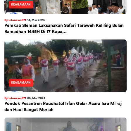
KEAGAMAAN
By Infonews871
14, Mar 2024
Pemkab Sleman Laksanakan Safari Taraweh Keliling Bulan
Ramadhan 1445H Di 17 Kapa...
KEAGAMAAN
By Infonews871
06, Mar 2024
Pondok Pesantren Roudhatul Irfan Gelar Acara Isra Mi'raj
dan Haul Sangat Meriah