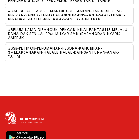
PENGEMUDI-DAN-SI-PENGEMUDI-BEBAS-TAK-DI-TAHAN
#KADISDIK-SELAKU-PEMANGKU-KEBIJAKAN-HARUS-SEGERA-
BERIKAN-SANKSI-TERHADAP-OKNUM-PNS-YANG-SAAT-TUGAS-
BERADA-DI-HOTEL-BERSAMA-WANITA-BERJILBAB
#BELUM-LAMA-DIBANGUN-DENGAN-NILAI-FANTASTIS-MELALUI-
DANA-DAK-SENILAI-RP51-MILYAR-SMK-1DARANGDAN-NYARIS-
AMBRUK
#SSB-PETINOR-PERUMAHAN-PESONA-KAHURIPAN-
3MELAKSANAKAN-HALALBIHALAL-DAN-SANTUNAN-ANAK-
YATIM