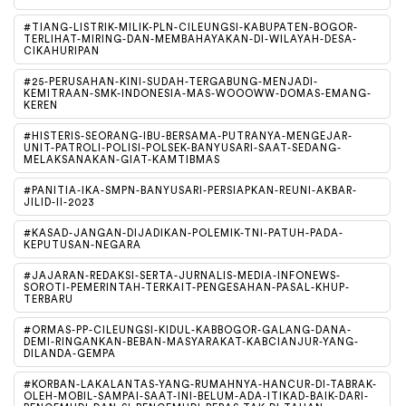
#TIANG-LISTRIK-MILIK-PLN-CILEUNGSI-KABUPATEN-BOGOR-
TERLIHAT-MIRING-DAN-MEMBAHAYAKAN-DI-WILAYAH-DESA-
CIKAHURIPAN
#25-PERUSAHAN-KINI-SUDAH-TERGABUNG-MENJADI-
KEMITRAAN-SMK-INDONESIA-MAS-WOOOWW-DOMAS-EMANG-
KEREN
#HISTERIS-SEORANG-IBU-BERSAMA-PUTRANYA-MENGEJAR-
UNIT-PATROLI-POLISI-POLSEK-BANYUSARI-SAAT-SEDANG-
MELAKSANAKAN-GIAT-KAMTIBMAS
#PANITIA-IKA-SMPN-BANYUSARI-PERSIAPKAN-REUNI-AKBAR-
JILID-II-2023
#KASAD-JANGAN-DIJADIKAN-POLEMIK-TNI-PATUH-PADA-
KEPUTUSAN-NEGARA
#JAJARAN-REDAKSI-SERTA-JURNALIS-MEDIA-INFONEWS-
SOROTI-PEMERINTAH-TERKAIT-PENGESAHAN-PASAL-KHUP-
TERBARU
#ORMAS-PP-CILEUNGSI-KIDUL-KABBOGOR-GALANG-DANA-
DEMI-RINGANKAN-BEBAN-MASYARAKAT-KABCIANJUR-YANG-
DILANDA-GEMPA
#KORBAN-LAKALANTAS-YANG-RUMAHNYA-HANCUR-DI-TABRAK-
OLEH-MOBIL-SAMPAI-SAAT-INI-BELUM-ADA-ITIKAD-BAIK-DARI-