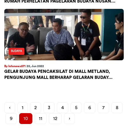
RUMAH PERHELATAN PAGELARAN BUDAYA NUSAN...
BUDAYA
By Infonews871
20, Jun 2022
GELAR BUDAYA PENCAKSILAT DI MALL METLAND,
PENGUNJUNG MALL BERHARAP GELARAN BUDAY...
‹
1
2
3
4
5
6
7
8
9
10
11
12
›